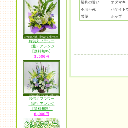
勝利の誓い
オダマキ
不老不死
ハゲイト
希望
ホップ
お供えフラワー
（雅）アレンジ
【送料無料】
3,500円
お供えフラワー
（絆）アレンジ
【送料無料】
6,000円