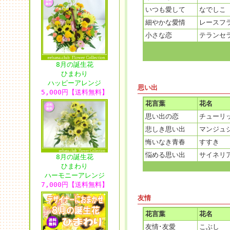
いつも愛して
なでしこ
細やかな愛情
レースフ
小さな恋
テランセ
8月の誕生花
ひまわり
ハッピーアレンジ
思い出
5,000円【送料無料】
花言葉
花名
思い出の恋
チューリ
悲しき思い出
マンジュ
悔いなき青春
すすき
悩める思い出
サイネリ
8月の誕生花
ひまわり
ハーモニーアレンジ
7,000円【送料無料】
友情
花言葉
花名
友情･友愛
こぶし