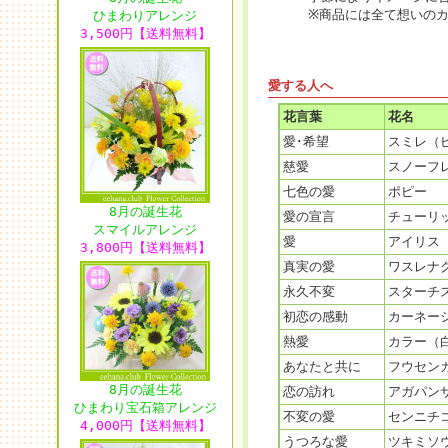
※商品には全て想いの
ひまわりアレンジ
3,500円【送料無料】
愛する人へ
花言葉
花名
愛･希望
スミレ（
慈愛
スノーフ
七色の愛
ポピー
8月の誕生花
愛の宣言
チューリ
スマイルアレンジ
愛
アイリス
3,800円【送料無料】
真実の愛
ワスレナ
永久不変
スターチ
初恋の感動
カーネー
熱愛
カラー（
あなたと共に
フウセン
8月の誕生花
恋の訪れ
アガパン
ひまわり宝石箱アレンジ
不変の愛
センニチ
4,000円【送料無料】
うつろな愛
ツキミソ