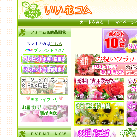
カートをみる
｜
マイページ
フォーム＆商品画像
スマホの方は
こちら
プレゼント企画♪
画像ライブラリ
ＥＶＥＮＴ ＮＯＷ！