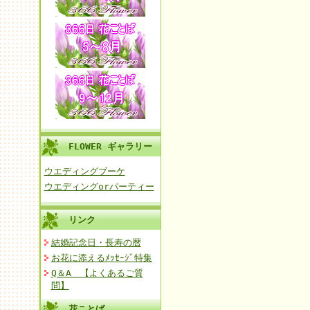
FLOWER ギャラリー
ウエディングブーケ
ウエディングorパーティー
リンク
結婚記念日・長寿の暦
お花に添えるﾒｯｾｰｼﾞ特集
Q＆A 【よくあるご質
問】
花ことば