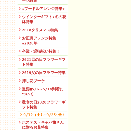
ー花特集
★プードルアレンジ特集★
ウインターギフト★冬の花
鉢特集
2018クリスマス特集
お正月アレンジ特集
★2020年
卒業・退職祝い特集！
2021母の日フラワーギフ
ト特集
2019父の日フラワー特集
押し花ブーケ
重要■5/6～5/14到着に
ついて
敬老の日2020フラワーギ
フト特集
9/12（土)～9/25(金)
ホステス・キャバ嬢さん
に贈るお花特集