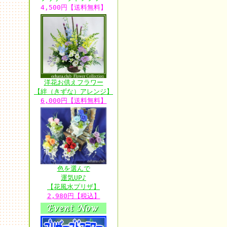
4,500円【送料無料】
洋花お供えフラワー
【絆（きずな）アレンジ】
6,000円【送料無料】
色を選んで
運気UP♪
【花風水プリザ】
2,980円【税込】