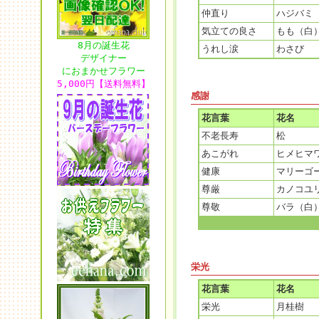
仲直り
ハジバミ
気立ての良さ
もも（白
8月の誕生花
うれし涙
わさび
デザイナー
におまかせフラワー
5,000円【送料無料】
感謝
花言葉
花名
不老長寿
松
あこがれ
ヒメヒマ
健康
マリーゴ
尊厳
カノコユ
尊敬
バラ（白
栄光
花言葉
花名
栄光
月桂樹