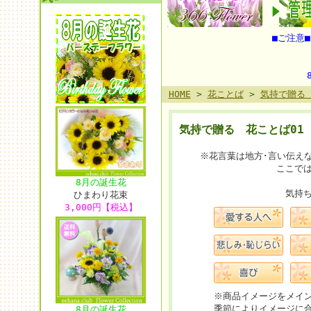
■ご注意■
HOME
>
花ことば
>
気持で贈る 
気持で贈る 花ことば01
※花言葉は地方･言い伝え
ここで
8月の誕生花
気持ち
ひまわり花束
3,000円【税込】
※商品イメージをメイ
季節によりイメージに
8月の誕生花