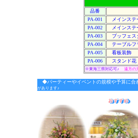
品番
PA-001
メインステ
PA-002
メインステ
PA-003
ブッフェス
PA-004
テーブルフ
PA-005
看板装飾
PA-006
スタンド花
※東海三県対応可♪
遠方の
◆パーティーやイベントの規模や予算に合
があります♪