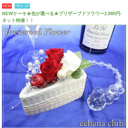
NEW
PICK UP
NEWケーキ★色が選べる★プリザーブドフラワー2,980円-
ネット特価！！