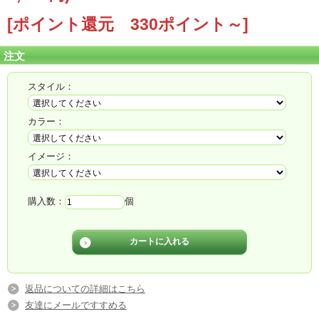
[ポイント還元 330ポイント～]
注文
スタイル：
カラー：
季節の新鮮なお花を誕生日に真心込めて贈ります
イメージ：
色合いやスタイルを決めて贈ることも出来ます
購入数：
個
またデザイナーにすべておまかせで贈ることも可
能です
15時までのご注文で翌日配達可能
（除く北海道・青森・沖縄・鹿児島・宮崎・一部
返品についての詳細はこちら
友達にメールですすめる
離島）