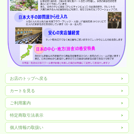
日配達ＯＫ！■◇■
（北海道・青森・沖縄・鹿児島・宮崎・一部離島は翌々日）
お店のトップへ戻る
■◇■お届けした商品画像が確認でき
ます■◇■
カートを見る
ご利用案内
特定商取引法表示
個人情報の取扱い