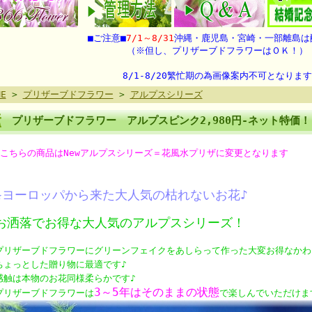
■ご注意■
7/1～8/31
沖縄・鹿児島・宮崎・一部離島は
（※但し、プリザーブドフラワーはＯＫ！）
8/1-8/20繁忙期の為画像案内不可となります
ME
>
プリザーブドフラワー
>
アルプスシリーズ
プリザーブドフラワー アルプスピンク2,980円-ネット特価！
■こちらの商品はNewアルプスシリーズ＝花風水プリザに変更となります
★ヨーロッパから来た大人気の枯れないお花♪
お洒落でお得な大人気のアルプスシリーズ！
プリザーブドフラワーにグリーンフェイクをあしらって作った大変お得なかわ
ちょっとした贈り物に最適です♪
感触は本物のお花同様柔らかです♪
3～5年はそのままの状態
プリザーブドフラワーは
で楽しんでいただけま