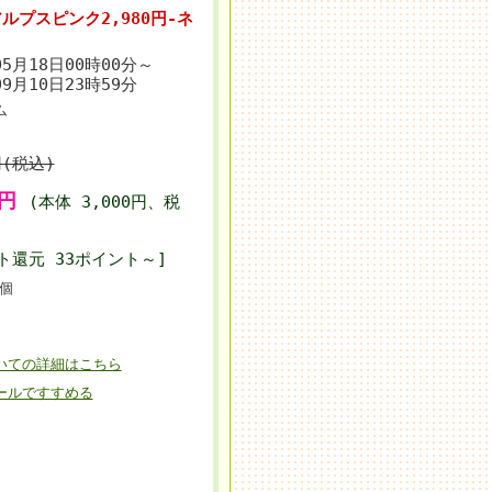
プスピンク2,980円-ネ
05月18日00時00分～
09月10日23時59分
ム
円(税込)
0円
(本体 3,000円、税
ト還元 33ポイント～]
個
いての詳細はこちら
ールですすめる