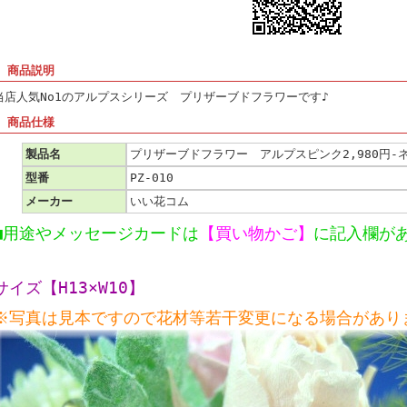
■ 商品説明
当店人気No1のアルプスシリーズ プリザーブドフラワーです♪
■ 商品仕様
製品名
プリザーブドフラワー アルプスピンク2,980円-
型番
PZ-010
メーカー
いい花コム
■用途やメッセージカードは
【買い物かご】
に記入欄が
サイズ【H13×W10】
※写真は見本ですので花材等若干変更になる場合があり