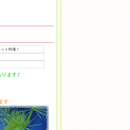
ネット特価！
あります♪
ます