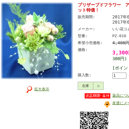
プリザーブドフラワー アル
ット特価！
2017年
販売期間:
2017年
メーカー:
いい花コ
型番:
PZ-010
4,400
希望小売価格:
価格:
3,30
300円)
[ポイン
購入数:
在庫
○
拡大表示
返品につ
友達にメ