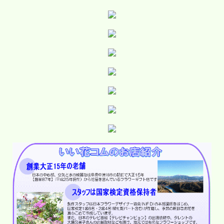
全国どこでも送料無料です
■◇■ ＰＭ ３時までにご注文で翌
日配達ＯＫ！■◇■