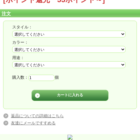
注文
スタイル：
カラー：
用途：
ご仏前や法事など用途に合ったアレンジや花束な
どをお届け致します
購入数：
個
花束やアレンジなどで
法要やご仏前などの用途に合った
商品を選択してお届けいたします♪
返品についての詳細はこちら
花材は季節の新鮮なお花を使用します
友達にメールですすめる
ホームページから商品画像閲覧可能です